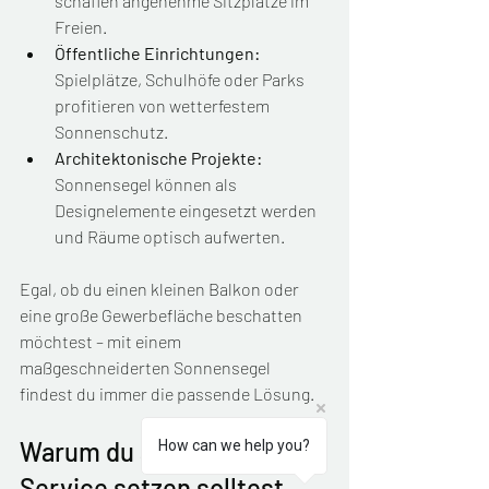
schaffen angenehme Sitzplätze im 
Freien.
Öffentliche Einrichtungen:
Spielplätze, Schulhöfe oder Parks 
profitieren von wetterfestem 
Sonnenschutz.
Architektonische Projekte:
Sonnensegel können als 
Designelemente eingesetzt werden 
und Räume optisch aufwerten.
Egal, ob du einen kleinen Balkon oder 
eine große Gewerbefläche beschatten 
möchtest – mit einem 
maßgeschneiderten Sonnensegel 
findest du immer die passende Lösung.
Warum du auf Qualität und 
How can we help you?
Service setzen solltest