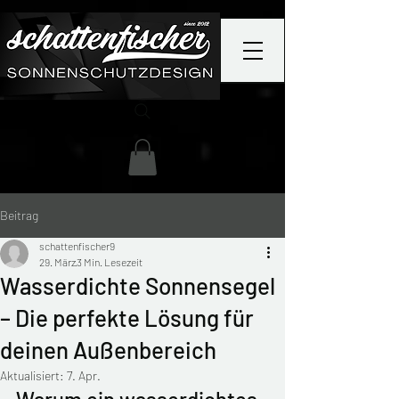
Beitrag
schattenfischer9
29. März
3 Min. Lesezeit
Wasserdichte Sonnensegel
– Die perfekte Lösung für
deinen Außenbereich
Aktualisiert:
7. Apr.