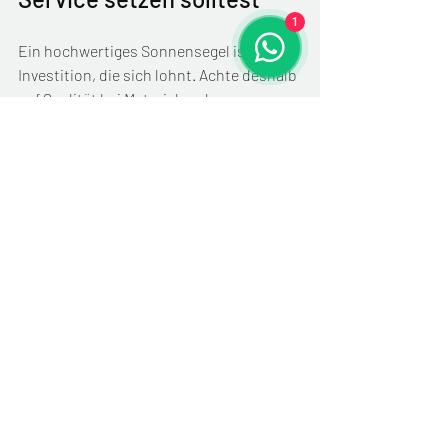
1
Ein hochwertiges Sonnensegel ist eine 
Investition, die sich lohnt. Achte deshalb 
auf Qualität bei Material und 
Verarbeitung. Ein erfahrener Anbieter 
bietet dir nicht nur erstklassige 
Produkte, sondern auch umfassenden 
Service:
Beratung vor Ort
Maßanfertigung nach deinen 
Wünschen
Professionelle Montage
Wartung und Reparaturservice
So bist du rundum gut betreut und 
kannst dich auf einen zuverlässigen 
Sonnenschutz verlassen.