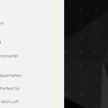
uth
h
tionalität 
dauerhaften 
Perfekt für 
lässt Luft 