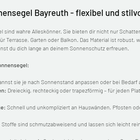
nsegel Bayreuth - flexibel und stilvo
sind wahre Alleskönner. Sie bieten dir nicht nur Schatte
für Terrasse, Garten oder Balkon. Das Material ist robust, w
nst du dich lange an deinem Sonnenschutz erfreuen.
onnensegel:
annst sie je nach Sonnenstand anpassen oder bei Bedar
en:
 Dreieckig, rechteckig oder trapezförmig – für jeden Plat
ge:
 Schnell und unkompliziert an Hauswänden, Pfosten o
e Stoffe sind schmutzabweisend und lassen sich leicht rei