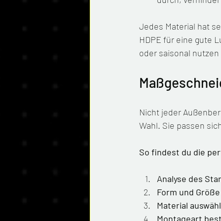
Jedes Material hat se
HDPE für eine gute L
oder saisonal nutzen
Maßgeschneid
Nicht jeder Außenber
Wahl. Sie passen sic
So findest du die pe
Analyse des Sta
Form und Größe
Material auswäh
Montageart bes