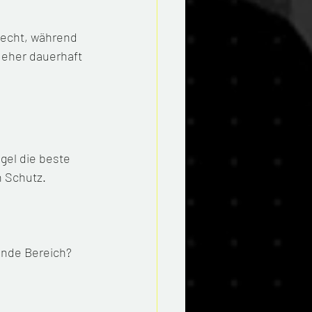
becht, während 
 eher dauerhaft 
el die beste 
n Schutz.
ende Bereich?