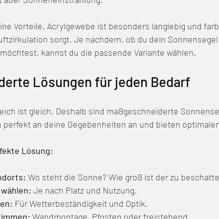
ine Vorteile. Acrylgewebe ist besonders langlebig und far
uftzirkulation sorgt. Je nachdem, ob du dein Sonnensegel
 möchtest, kannst du die passende Variante wählen.
erte Lösungen für jeden Bedarf
eich ist gleich. Deshalb sind maßgeschneiderte Sonnenseg
h perfekt an deine Gegebenheiten an und bieten optimale
rfekte Lösung:
ndorts:
 Wo steht die Sonne? Wie groß ist der zu beschatt
 wählen:
 Je nach Platz und Nutzung.
len:
 Für Wetterbeständigkeit und Optik.
timmen:
 Wandmontage, Pfosten oder freistehend.