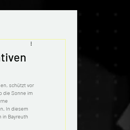
tiven
en, schützt vor 
o die Sonne im 
rne 
an. In diesem 
 in Bayreuth 