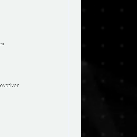
rea
ovativer 