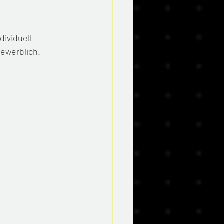
ividuell 
gewerblich.