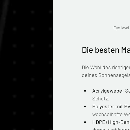
Eye-level
Die besten Ma
Die Wahl des richtige
deines Sonnensegels.
Acrylgewebe:
 S
Schutz.
Polyester mit P
wechselhafte W
HDPE (High-Dens
durch, verhinder