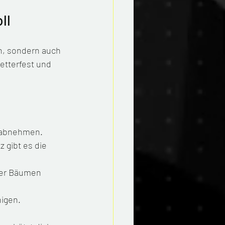
ll
n, sondern auch 
etterfest und 
f abnehmen.
z gibt es die 
der Bäumen 
nigen.