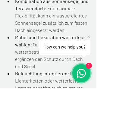
Kombination aus Sonnensegel und 
Terassendach
: Für maximale 
Flexibilität kann ein wasserdichtes 
Sonnensegel zusätzlich zum festen 
Dach eingesetzt werden.
Möbel und Dekoration wetterfest 
wählen
: Outdoor-Möbel aus 
How can we help you?
wetterbeständigen Materialien 
ergänzen den Schutz durch Dach 
und Segel.
1
Beleuchtung integrieren
: LED-
Lichterketten oder wetterfeste 
Lampen schaffen auch an grauen 
Tagen eine gemütliche Atmosphäre.
Pflanzen passend platzieren
: 
Pflanzen, die auch bei weniger 
Sonne gedeihen, sorgen für grüne 
Akzente unter dem Dach.